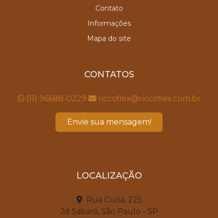
Contato
Informações
Mapa do site
CONTATOS
(11) 96688-0229
riccoflex@riccoflex.com.br
Envie sua mensagem!
LOCALIZAÇÃO
Rua Curia, 225
Jd Sabará, São Paulo - SP