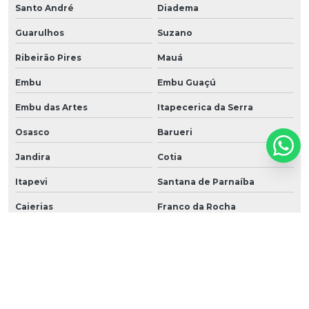
Santo André
Diadema
Guarulhos
Suzano
Ribeirão Pires
Mauá
Embu
Embu Guaçú
Embu das Artes
Itapecerica da Serra
Osasco
Barueri
Jandira
Cotia
Itapevi
Santana de Parnaíba
Caierias
Franco da Rocha
Taboão da Serra
Cajamar
Arujá
Alphaville
Mairiporã
ABC
ABCD