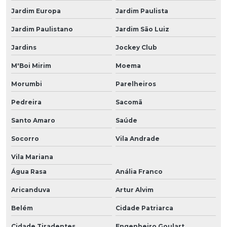
Jardim Europa
Jardim Paulista
Jardim Paulistano
Jardim São Luiz
Jardins
Jockey Club
M'Boi Mirim
Moema
Morumbi
Parelheiros
Pedreira
Sacomã
Santo Amaro
Saúde
Socorro
Vila Andrade
Vila Mariana
Água Rasa
Anália Franco
Aricanduva
Artur Alvim
Belém
Cidade Patriarca
Cidade Tiradentes
Engenheiro Goulart