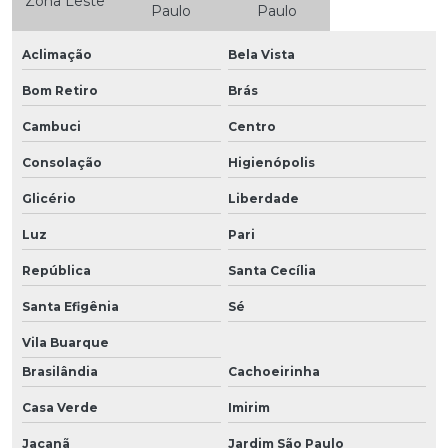
Zona Leste
Paulo
Paulo
Aclimação
Bela Vista
Bom Retiro
Brás
Cambuci
Centro
Consolação
Higienópolis
Glicério
Liberdade
Luz
Pari
República
Santa Cecília
Santa Efigênia
Sé
Vila Buarque
Brasilândia
Cachoeirinha
Casa Verde
Imirim
Jaçanã
Jardim São Paulo