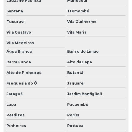
Lauzane Paulista
Mandaqui
Santana
Tremembé
Tucuruvi
Vila Guilherme
Vila Gustavo
Vila Maria
Vila Medeiros
Água Branca
Bairro do Limão
Barra Funda
Alto da Lapa
Alto de Pinheiros
Butantã
Freguesia do Ó
Jaguaré
Jaraguá
Jardim Bonfiglioli
Lapa
Pacaembú
Perdizes
Perús
Pinheiros
Pirituba