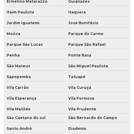
Ermelino Matarazzo
Guianazes
Itaim Paulista
Itaquera
Jardim Iguatemi
José Bonifácio
Moóca
Parque do Carmo
Parque São Lucas
Parque São Rafael
Penha
Ponte Rasa
São Mateus
São Miguel Paulista
Sapopemba
Tatuapé
Vila Carrão
Vila Curuçá
Vila Esperança
Vila Formosa
Vila Matilde
Vila Prudente
São Caetano do sul
São Bernardo do Campo
Santo André
Diadema