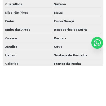
Guarulhos
Suzano
Ribeirão Pires
Mauá
Embu
Embu Guaçú
Embu das Artes
Itapecerica da Serra
Osasco
Barueri
Jandira
Cotia
Itapevi
Santana de Parnaíba
Caierias
Franco da Rocha
Taboão da Serra
Cajamar
Arujá
Alphaville
Mairiporã
ABC
ABCD
Bertioga
Cananéia